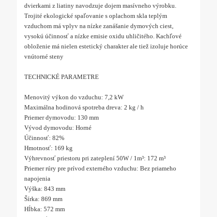
dvierkami z liatiny navodzuje dojem masívneho výrobku.
Trojité ekologické spaľovanie s oplachom skla teplým
vzduchom má vplyv na nízke zanášanie dymových ciest,
vysokú účinnosť a nízke emisie oxidu uhličitého. Kachľové
obloženie má nielen estetický charakter ale tiež izoluje horúce
vnútorné steny
TECHNICKÉ PARAMETRE
Menovitý výkon do vzduchu: 7,2 kW
Maximálna hodinová spotreba dreva: 2 kg / h
Priemer dymovodu: 130 mm
Vývod dymovodu: Horné
Účinnosť: 82%
Hmotnosť: 169 kg
Výhrevnosť priestoru pri zateplení 50W / 1m³: 172 m³
Priemer rúry pre prívod externého vzduchu: Bez priameho
napojenia
Výška: 843 mm
Šírka: 869 mm
Hĺbka: 572 mm