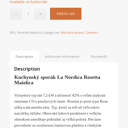
Available on backorder
Add to cart
SKU:
Rosetta Maiolica
Categories:
Nordica stoves
,
Cookers
Description
Additional information
Reviews (0)
Description
Kuchynský sporák La Nordica Rosetta
Maiolica
Vylepšený typ má 7,2 kW a účinnosť 82% s veľmi nízkymi
emisiami CO a prachových častíc. Rosetta je proti typu Rosa
užšia a má menšiu rúru. Typ, ktorý sa teší už veľa rokov
najväčšej obľube. Obrovské krbové presklenie s veľkým
ohniskom umožňuje prikladať aj veľká polená. Precízne
prevedenie so zosilnenou liatinovou platňou a všetkými