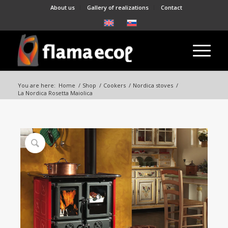
About us
Gallery of realizations
Contact
You are here:
Home
/
Shop
/
Cookers
/
Nordica stoves
/
La Nordica Rosetta Maiolica