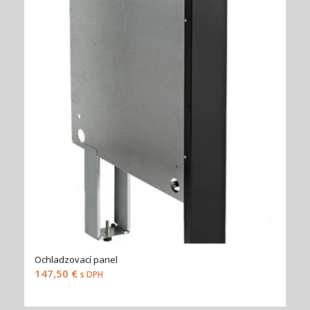
Ochladzovací panel
147,50
€
s DPH