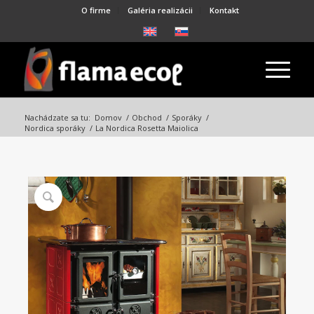
O firme
Galéria realizácii
Kontakt
Nachádzate sa tu:
Domov
/
Obchod
/
Sporáky
/
Nordica sporáky
/
La Nordica Rosetta Maiolica