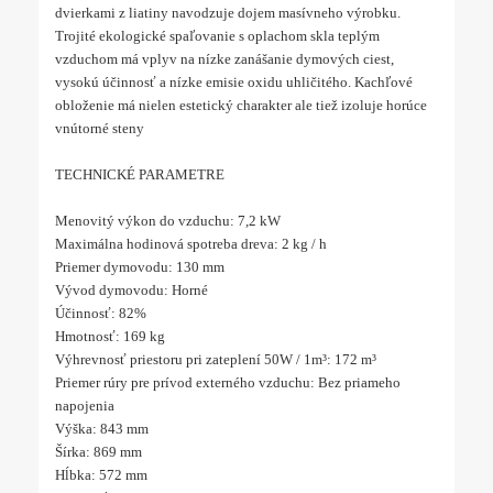
dvierkami z liatiny navodzuje dojem masívneho výrobku.
Trojité ekologické spaľovanie s oplachom skla teplým
vzduchom má vplyv na nízke zanášanie dymových ciest,
vysokú účinnosť a nízke emisie oxidu uhličitého. Kachľové
obloženie má nielen estetický charakter ale tiež izoluje horúce
vnútorné steny
TECHNICKÉ PARAMETRE
Menovitý výkon do vzduchu: 7,2 kW
Maximálna hodinová spotreba dreva: 2 kg / h
Priemer dymovodu: 130 mm
Vývod dymovodu: Horné
Účinnosť: 82%
Hmotnosť: 169 kg
Výhrevnosť priestoru pri zateplení 50W / 1m³: 172 m³
Priemer rúry pre prívod externého vzduchu: Bez priameho
napojenia
Výška: 843 mm
Šírka: 869 mm
Hĺbka: 572 mm