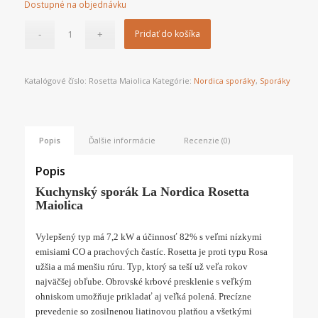
Dostupné na objednávku
Pridať do košíka
Katalógové číslo:
Rosetta Maiolica
Kategórie:
Nordica sporáky
,
Sporáky
Popis
Ďalšie informácie
Recenzie (0)
Popis
Kuchynský sporák La Nordica Rosetta
Maiolica
Vylepšený typ má 7,2 kW a účinnosť 82% s veľmi nízkymi
emisiami CO a prachových častíc. Rosetta je proti typu Rosa
užšia a má menšiu rúru. Typ, ktorý sa teší už veľa rokov
najväčšej obľube. Obrovské krbové presklenie s veľkým
ohniskom umožňuje prikladať aj veľká polená. Precízne
prevedenie so zosilnenou liatinovou platňou a všetkými