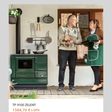
TP 9100 ZELENÝ
1566,70
€
s DPH