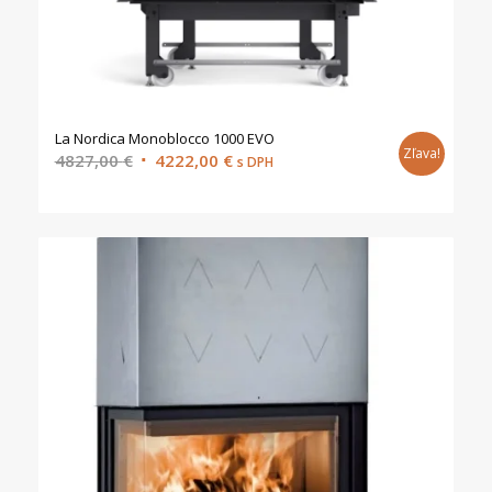
La Nordica Monoblocco 1000 EVO
Zľava!
Original
Current
4827,00
€
4222,00
€
s DPH
price
price
was:
is:
4827,00 €.
4222,00 €.