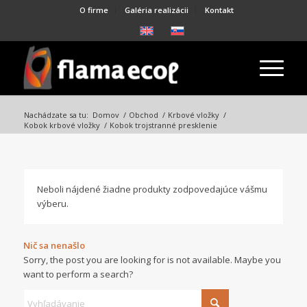
O firme
Galéria realizácii
Kontakt
Nachádzate sa tu:
Domov
/
Obchod
/
Krbové vložky
/
Kobok krbové vložky
/
Kobok trojstranné presklenie
Neboli nájdené žiadne produkty zodpovedajúce vášmu
výberu.
Nič sa nenašlo
Sorry, the post you are looking for is not available. Maybe you
want to perform a search?