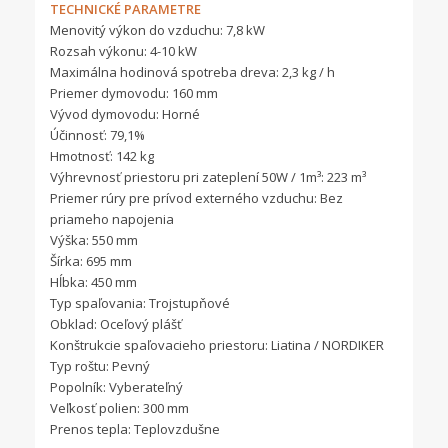
TECHNICKÉ PARAMETRE
Menovitý výkon do vzduchu: 7,8 kW
Rozsah výkonu: 4-10 kW
Maximálna hodinová spotreba dreva: 2,3 kg / h
Priemer dymovodu: 160 mm
Vývod dymovodu: Horné
Účinnosť: 79,1%
Hmotnosť: 142 kg
Výhrevnosť priestoru pri zateplení 50W / 1m³: 223 m³
Priemer rúry pre prívod externého vzduchu: Bez
priameho napojenia
Výška: 550 mm
Šírka: 695 mm
Hĺbka: 450 mm
Typ spaľovania: Trojstupňové
Obklad: Oceľový plášť
Konštrukcie spaľovacieho priestoru: Liatina / NORDIKER
Typ roštu: Pevný
Popolník: Vyberateľný
Veľkosť polien: 300 mm
Prenos tepla: Teplovzdušne