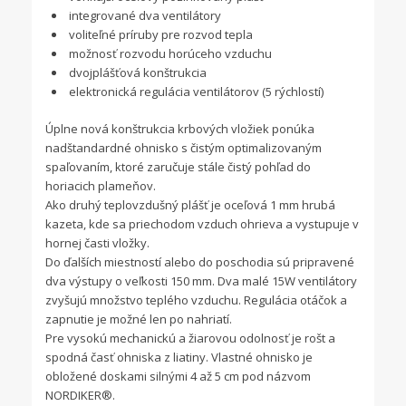
integrované dva ventilátory
voliteľné príruby pre rozvod tepla
možnosť rozvodu horúceho vzduchu
dvojplášťová konštrukcia
elektronická regulácia ventilátorov (5 rýchlostí)
Úplne nová konštrukcia krbových vložiek ponúka
nadštandardné ohnisko s čistým optimalizovaným
spaľovaním, ktoré zaručuje stále čistý pohľad do
horiacich plameňov.
Ako druhý teplovzdušný plášť je oceľová 1 mm hrubá
kazeta, kde sa priechodom vzduch ohrieva a vystupuje v
hornej časti vložky.
Do ďalších miestností alebo do poschodia sú pripravené
dva výstupy o veľkosti 150 mm. Dva malé 15W ventilátory
zvyšujú množstvo teplého vzduchu. Regulácia otáčok a
zapnutie je možné len po nahriatí.
Pre vysokú mechanickú a žiarovou odolnosť je rošt a
spodná časť ohniska z liatiny. Vlastné ohnisko je
obložené doskami silnými 4 až 5 cm pod názvom
NORDIKER®.