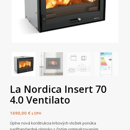
La Nordica Insert 70
4.0 Ventilato
1690,00
€
s DPH
Úplne nová konštrukcia krbových vložiek ponúka
nadštandardné ohnisko s čistým optimalizovaným