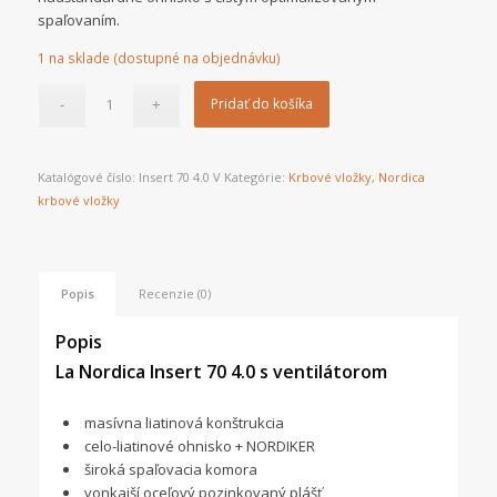
spaľovaním.
1 na sklade (dostupné na objednávku)
Pridať do košíka
Katalógové číslo:
Insert 70 4.0 V
Kategórie:
Krbové vložky
,
Nordica
krbové vložky
Popis
Recenzie (0)
Popis
La Nordica Insert 70 4.0 s ventilátorom
masívna liatinová konštrukcia
celo-liatinové ohnisko + NORDIKER
široká spaľovacia komora
vonkajší oceľový pozinkovaný plášť