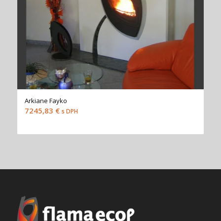
Arkiane Fayko
7245,83
€
s DPH