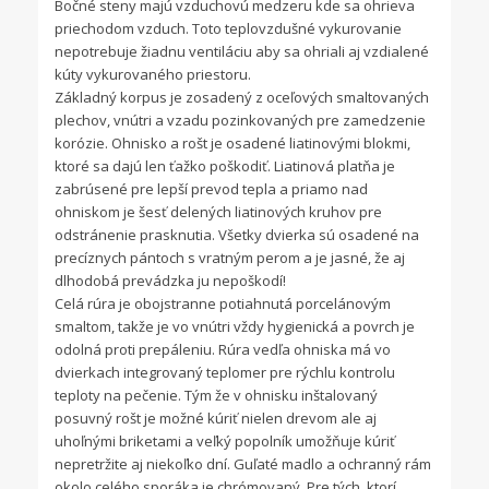
Bočné steny majú vzduchovú medzeru kde sa ohrieva
priechodom vzduch. Toto teplovzdušné vykurovanie
nepotrebuje žiadnu ventiláciu aby sa ohriali aj vzdialené
kúty vykurovaného priestoru.
Základný korpus je zosadený z oceľových smaltovaných
plechov, vnútri a vzadu pozinkovaných pre zamedzenie
korózie. Ohnisko a rošt je osadené liatinovými blokmi,
ktoré sa dajú len ťažko poškodiť. Liatinová platňa je
zabrúsené pre lepší prevod tepla a priamo nad
ohniskom je šesť delených liatinových kruhov pre
odstránenie prasknutia. Všetky dvierka sú osadené na
precíznych pántoch s vratným perom a je jasné, že aj
dlhodobá prevádzka ju nepoškodí!
Celá rúra je obojstranne potiahnutá porcelánovým
smaltom, takže je vo vnútri vždy hygienická a povrch je
odolná proti prepáleniu. Rúra vedľa ohniska má vo
dvierkach integrovaný teplomer pre rýchlu kontrolu
teploty na pečenie. Tým že v ohnisku inštalovaný
posuvný rošt je možné kúriť nielen drevom ale aj
uhoľnými briketami a veľký popolník umožňuje kúriť
nepretržite aj niekoľko dní. Guľaté madlo a ochranný rám
okolo celého sporáka je chrómovaný. Pre tých, ktorí