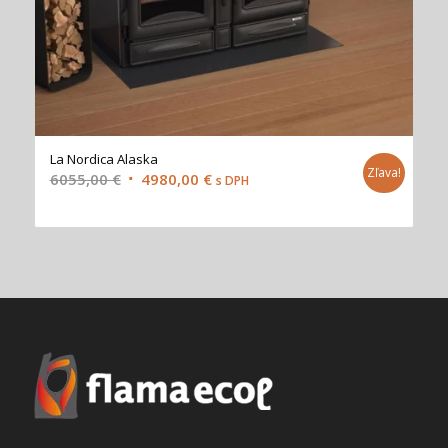
La Nordica Alaska
Zľava!
Original
Current
6055,00
€
4980,00
€
s DPH
price
price
was:
is:
6055,00 €.
4980,00 €.