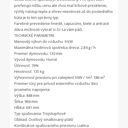
preferujú nižšiu cenu ale chcú mať krbové presklenie,
rýchly nástup tepla a ohrev miestnosti až do posledného
kúta je to ten správny typ.
Farebné prevedenie hnedé, capuccino, biele a antracit
dáva možnosti vybrať si čo sa vám páči.
TECHNICKÉ PARAMETRE
Menovitý výkon do vzduchu 9 kW
Maximálna hodinová spotreba dreva: 2,8 kg / h
Priemer dymovodu: 130 mm
Vývod dymovodu: Horné
Účinnosť: 76%
Hmotnosť: 135 kg
Výhrevnosť priestoru pri zateplení 50W / 1m³: 186 m³
Priemer rúry pre prívod externého vzduchu: Bez
priameho napojenia
Výška: 848 mm
Šírka: 964 mm
Hĺbka: 641 mm
Typ spaľovania: Trojstupňové
Obklad: Oceľový smaltovaný plášť
Konštrukcie spaľovacieho priestoru: Liatina