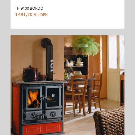
TP 9100 BORDÓ
1491,70
€
s DPH