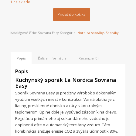
1 na sklade
Pridať do košíka
Katalógové číslo:
Sovrana Easy
Kategórie:
Nordica sporáky
,
Sporáky
Popis
Ďalšie informácie
Recenzie (0)
Popis
Kuchynský sporák La Nordica Sovrana
Easy
Sporák Sovrana Easy je precízny výrobok s dokonalým
využitím všetkých miest v konštrukcii. Varná platňa je z
liatiny, presklenné ohnisko a rúry s kontrolným
teplomerom. Úplne dole je vysúvací zásobník na drevo.
Regulácia primárneho aj sekundárneho vzduchu je
doplnená ešte o automatický terciárny vzduch. Táto
kombinácia znižuje emisie CO2 a zvýšila účinnosť k 80%.