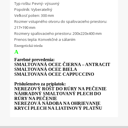
Typ roštu: Pevný- výsuvný
Popolník: Vyberateľný
Veľkosť polien: 300 mm
Rozmer vstupného otvoru do spaľovacieho priestoru:
217×190 mm
Rozmery spaľovacieho priestoru: 200x220x400 mm
Prenos tepla: Konvekčné a sálaním
Energetická trieda
A
Farebné prevedenia:
SMALTOVANÁ OCEĽ ČIERNA – ANTRACIT
SMALTOVANÁ OCEĽ BIELA
SMALTOVANÁ OCEĽ CAPPUCCINO
Príslušenstvo za príplatok:
NEREZOVÝ ROŠT DO RÚRY NA PEČENIE
NÁHRADNÝ SMALTOVANÝ PLECH DO
RÚRY NA PEČENIE
NEREZOVÁ NÁDOBA NA OHRIEVANIE
KRYCÍ PLECH NA LIATINOVÝ PLATŇU