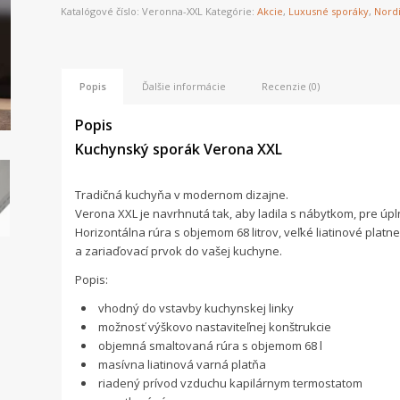
Katalógové číslo:
Veronna-XXL
Kategórie:
Akcie
,
Luxusné sporáky
,
Nord
Popis
Ďalšie informácie
Recenzie (0)
Popis
Kuchynský sporák Verona XXL
Tradičná kuchyňa v modernom dizajne.
Verona XXL je navrhnutá tak, aby ladila s nábytkom, pre úpl
Horizontálna rúra s objemom 68 litrov, veľké liatinové plat
a zariaďovací prvok do vašej kuchyne.
Popis:
vhodný do vstavby kuchynskej linky
možnosť výškovo nastaviteľnej konštrukcie
objemná smaltovaná rúra s objemom 68 l
masívna liatinová varná platňa
riadený prívod vzduchu kapilárnym termostatom