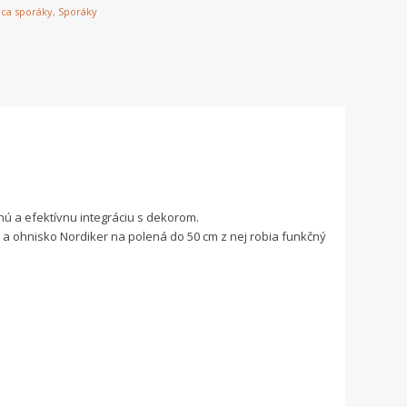
ica sporáky
,
Sporáky
nú a efektívnu integráciu s dekorom.
ne a ohnisko Nordiker na polená do 50 cm z nej robia funkčný