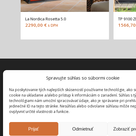
La Nordica Rosetta 5.0
TP 9100 
2290,00
€
1566,7
s DPH
Spravujte súhlas so súbormi cookie
ZÁKAZN
Môj účet
Na poskytovanie tých najlepších skúseností používame technológie, ako 
cookie na ukladanie a/alebo prístup k informáciám o zariadení. Súhlas s t
Pokladňa
technológiami nám umožní spracovávať údaje, ako je správanie pri prehl
Košík
jedinečné ID na tejto stránke. Nesúhlas alebo odvolanie súhlasu môže ne
ovplyvniť určité vlastnosti a funkcie.
Prijať
Odmietnuť
Zobraziť p