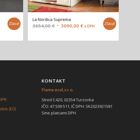
La Nordica Suprema
Zľava!
Zľava!
nt
Original
Current
3654,00
€
3090,00
€
s DPH
price
price
was:
is:
00 €.
3654,00 €.
3090,00 €.
KONTAKT
Flama ecol,s.r.o.
GDPR
Stred č.420, 02354 Turzovka
IČO: 47 509 511, IČ DPH: SK2023921581
kie (EÚ)
Sme platcami DPH