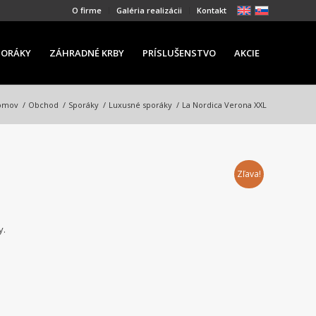
O firme
Galéria realizácii
Kontakt
PORÁKY
ZÁHRADNÉ KRBY
PRÍSLUŠENSTVO
AKCIE
omov
/
Obchod
/
Sporáky
/
Luxusné sporáky
/
La Nordica Verona XXL
Zľava!
y.