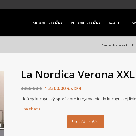
KRBOVÉ VLOŽKY
PECOVÉ VLOŽKY
KACHLE
S
Nachádzate sa tu:
D
La Nordica Verona XXL
Original
Current
3860,00
€
3360,00
€
s DPH
price
price
Ideálny kuchynský sporák pre integrovanie do kuchynskej link
was:
is:
3860,00 €.
3360,00 €.
1 na sklade
Pridať do košíka