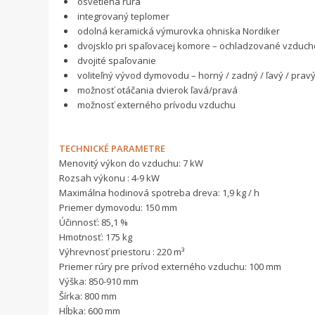
osvetlená rúra
integrovaný teplomer
odolná keramická výmurovka ohniska Nordiker
dvojsklo pri spaľovacej komore – ochladzované vzduc
dvojité spaľovanie
voliteľný vývod dymovodu – horný / zadný / ľavý / prav
možnosť otáčania dvierok ľavá/pravá
možnosť externého prívodu vzduchu
TECHNICKÉ PARAMETRE
Menovitý výkon do vzduchu: 7 kW
Rozsah výkonu : 4-9 kW
Maximálna hodinová spotreba dreva: 1,9 kg / h
Priemer dymovodu: 150 mm
Účinnosť: 85,1 %
Hmotnosť: 175 kg
Výhrevnosť priestoru : 220 m³
Priemer rúry pre prívod externého vzduchu: 100 mm
Výška: 850-910 mm
Šírka: 800 mm
Hĺbka: 600 mm