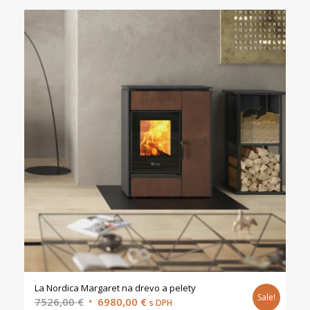
3000,00 €.
2690,00 €.
La Nordica Margaret na drevo a pelety
Sale!
Original
Current
7526,00
€
6980,00
€
s DPH