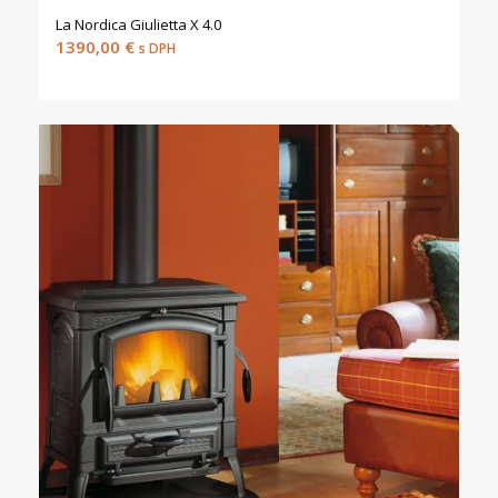
La Nordica Giulietta X 4.0
1390,00
€
s DPH