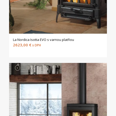
La Nordica Isotta EVO s varnou platňou
2623,00
€
s DPH