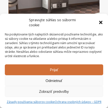
Spravujte súhlas so súbormi
cookie
Na poskytovanie tých najlepších skúseností používame technológie, ako
La Nordica Rosella R1 5.0
Sale!
sú súbory cookie na ukladanie a/alebo prístup k informáciám o
Original
Current
1849,00
€
1549,00
€
s DPH
zariadení. Súhlas s týmito technológiami nám umožní spracovávať
price
price
údaje, ako je správanie pri prehliadaní alebo jedinečné ID na tejto
was:
is:
stránke. Nesúhlas alebo odvolanie súhlasu môže nepriaznivo ovplyvniť
určité vlastnosti a funkcie.
1849,00 €.
1549,00 €.
Prijať
Odmietnuť
Zobraziť predvoľby
Zásady používania súborov cookie
Ochrana osobných údajov – GDPR