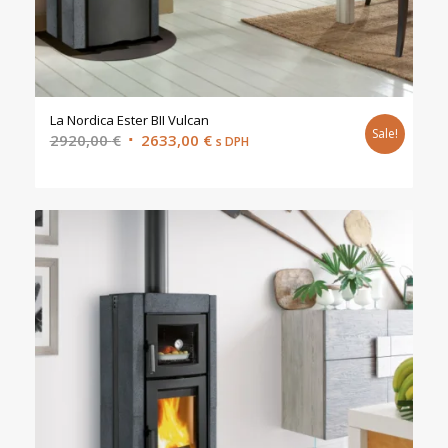
La Nordica Ester BII Vulcan
Sale!
Original
Current
2920,00
€
2633,00
€
s DPH
price
price
was:
is:
2920,00 €.
2633,00 €.