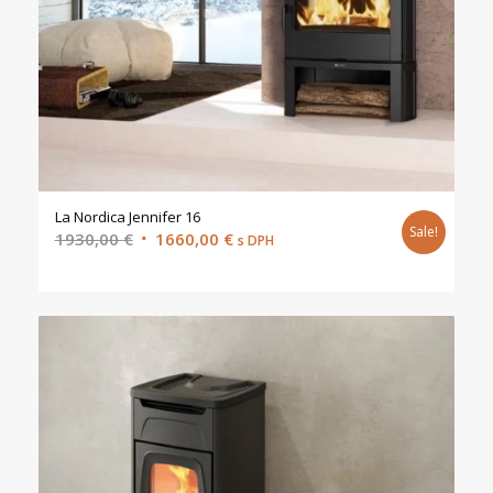
La Nordica Jennifer 16
Sale!
Original
Current
1930,00
€
1660,00
€
s DPH
price
price
was:
is:
1930,00 €.
1660,00 €.