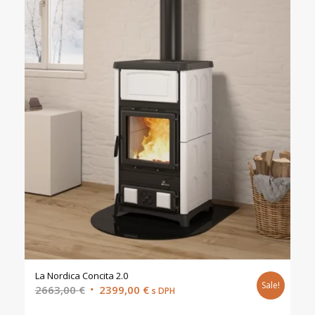
La Nordica Concita 2.0
Sale!
Original
Current
2663,00
€
2399,00
€
s DPH
price
price