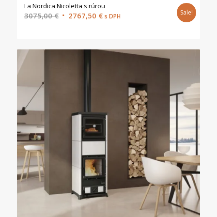
La Nordica Nicoletta s rúrou
Sale!
Original
Current
3075,00
€
2767,50
€
s DPH
price
price
was:
is:
3075,00 €.
2767,50 €.