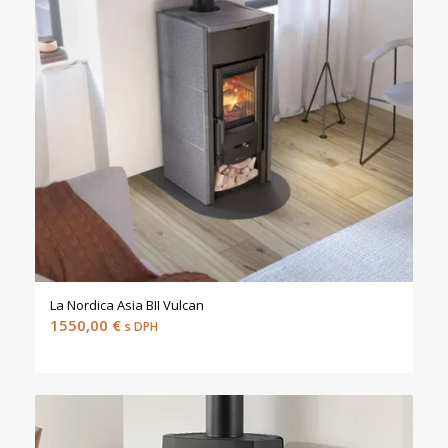
La Nordica Asia BII Vulcan
1550,00
€
s DPH