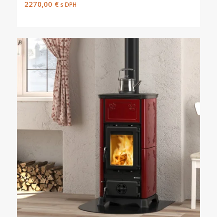
2270,00
€
s DPH