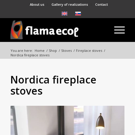
About us
Gallery of realizations
Contact
You are here:
Home
/
Shop
/
Stoves
/
Fireplace stoves
/
Nordica fireplace stoves
Nordica fireplace
stoves