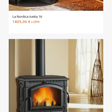
La Nordica Isetta 16
1805,00
€
s DPH