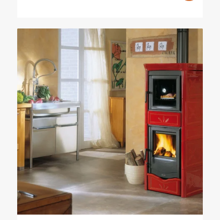
price
price
was:
is:
7526,00 €.
6980,00 €.