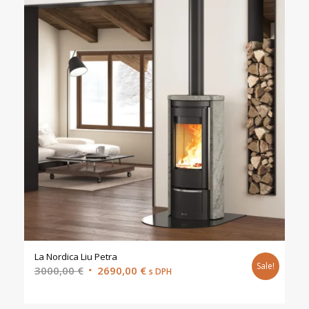
La Nordica Liu Petra
Sale!
Original
Current
3000,00
€
2690,00
€
s DPH
price
price
was:
is: