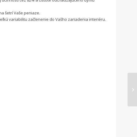
j účinnosti cez 82% a čistote odchádzajúceho dymu
a šetrí Vaše peniaze.
ľkú variabilitu začlenenie do Vašho zariadenia interiéru.