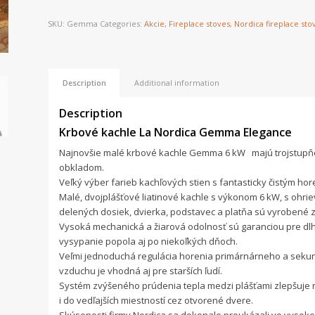
SKU:
Gemma
Categories:
Akcie
,
Fireplace stoves
,
Nordica fireplace sto
Description
Additional information
Description
Krbové kachle La Nordica Gemma Elegance
Najnovšie malé krbové kachle Gemma 6 kW majú trojstupňo
obkladom.
Veľký výber farieb kachľových stien s fantasticky čistým hor
Malé, dvojplášťové liatinové kachle s výkonom 6 kW, s ohri
delených dosiek, dvierka, podstavec a platňa sú vyrobené z 
Vysoká mechanická a žiarová odolnosť sú garanciou pre d
vysypanie popola aj po niekoľkých dňoch.
Veľmi jednoduchá regulácia horenia primárnárneho a seku
vzduchu je vhodná aj pre starších ľudí.
Systém zvýšeného prúdenia tepla medzi plášťami zlepšuje 
i do vedľajších miestností cez otvorené dvere.