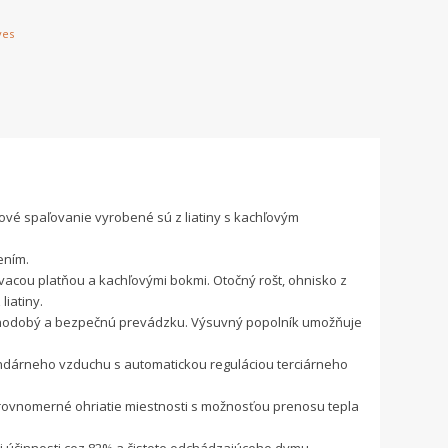
ves
vé spaľovanie vyrobené sú z liatiny s kachľovým
ením.
evacou platňou a kachľovými bokmi. Otočný rošt, ohnisko z
liatiny.
lhodobý a bezpečnú prevádzku. Výsuvný popolník umožňuje
ndárneho vzduchu s automatickou reguláciou terciárneho
rovnomerné ohriatie miestnosti s možnosťou prenosu tepla