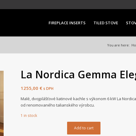
FIREPLACE INSERTS
TILED STOVE
STO
You are here:
H
La Nordica Gemma Ele
1255,00
€
s DPH
Malé, dvojplášťové liatinové kachle s výkonom 6 kW La Nordi
od renomovaného talianského výrobcu.
1 in stock
Add to cart