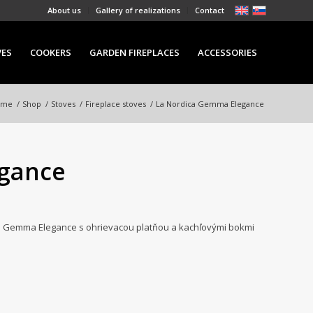
About us
Gallery of realizations
Contact
VES
COOKERS
GARDEN FIREPLACES
ACCESSORIES
ome
/
Shop
/
Stoves
/
Fireplace stoves
/
La Nordica Gemma Elegance
gance
ca Gemma Elegance s ohrievacou platňou a kachľovými bokmi