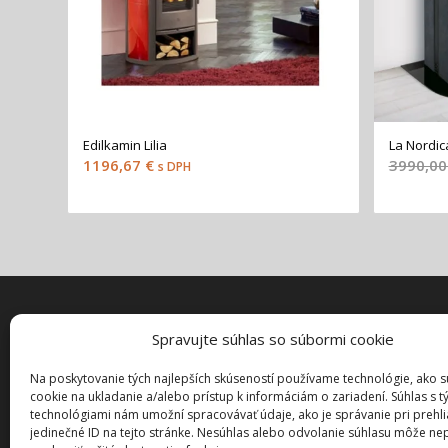
Edilkamin Lilia
La Nordic
1196,67
€
3990,0
s DPH
Spravujte súhlas so súbormi cookie
CUSTO
My Accou
Na poskytovanie tých najlepších skúseností používame technológie, ako 
cookie na ukladanie a/alebo prístup k informáciám o zariadení. Súhlas s t
Checkout
technológiami nám umožní spracovávať údaje, ako je správanie pri prehl
Cart
jedinečné ID na tejto stránke. Nesúhlas alebo odvolanie súhlasu môže ne