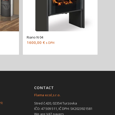
Riano N 04
1600,00
€
s DPH
CONTACT
Flama ecol,s.r.o.
PR
Stred č.420, 02354 Turzovka
IČO: 47 509 511, IČ DPH: SK2023921581
We are VAT payers