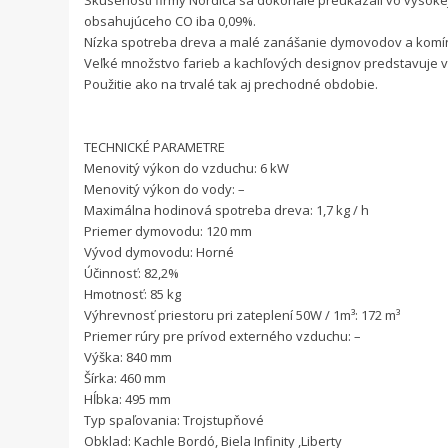
Skúsenosti firmy Nordica sa dokonale preukázali vo vysoke
obsahujúceho CO iba 0,09%.
Nízka spotreba dreva a malé zanášanie dymovodov a komín
Veľké množstvo farieb a kachľových designov predstavuje ve
Použitie ako na trvalé tak aj prechodné obdobie.
TECHNICKÉ PARAMETRE
Menovitý výkon do vzduchu: 6 kW
Menovitý výkon do vody: –
Maximálna hodinová spotreba dreva: 1,7 kg / h
Priemer dymovodu: 120 mm
Vývod dymovodu: Horné
Účinnosť: 82,2%
Hmotnosť: 85 kg
Výhrevnosť priestoru pri zateplení 50W / 1m³: 172 m³
Priemer rúry pre prívod externého vzduchu: –
Výška: 840 mm
Šírka: 460 mm
Hĺbka: 495 mm
Typ spaľovania: Trojstupňové
Obklad: Kachle Bordó, Biela Infinity ,Liberty