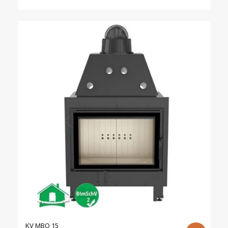
was:
is:
1740,00 €.
1595,00 €.
KV MBO 15