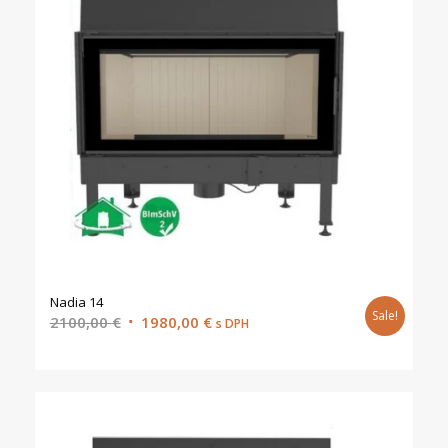
Nadia 14
Sale!
Original
Current
2100,00
€
1980,00
€
s DPH
price
price
was:
is:
2100,00 €.
1980,00 €.