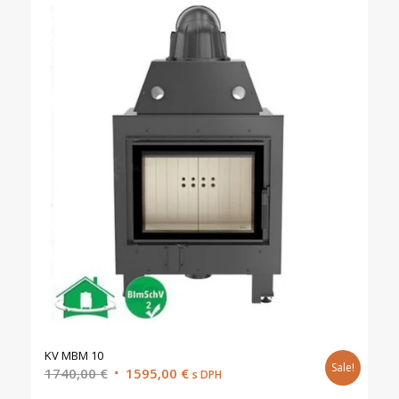
KV MBM 10
Sale!
Original
Current
1740,00
€
1595,00
€
s DPH
price
price