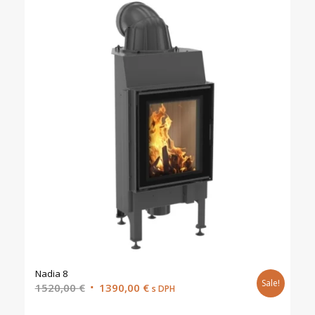
Nadia 8
Sale!
Original
Current
1520,00
€
1390,00
€
s DPH
price
price