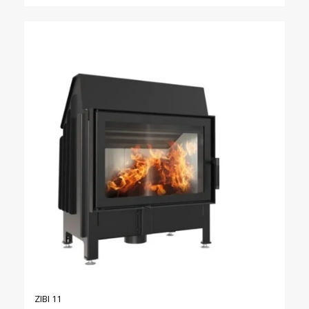
was:
is:
1520,00 €.
1390,00 €.
ZIBI 11