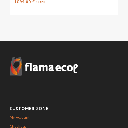
1099,00
€
s DPH
CUSTOMER ZONE
My Account
Checkout