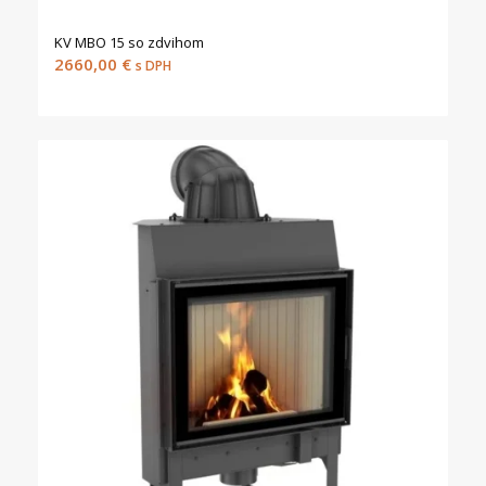
KV MBO 15 so zdvihom
2660,00
€
s DPH