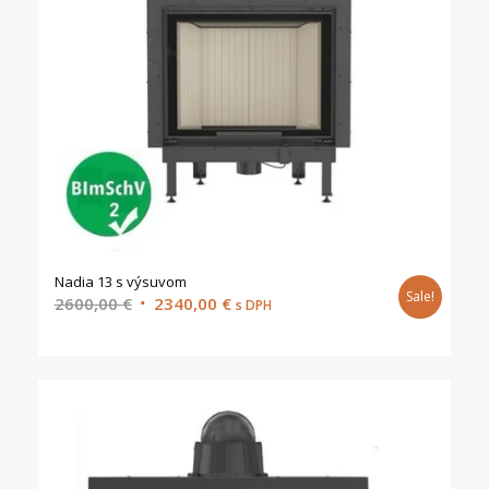
Nadia 13 s výsuvom
Sale!
Original
Current
2600,00
€
2340,00
€
s DPH
price
price
was:
is:
2600,00 €.
2340,00 €.