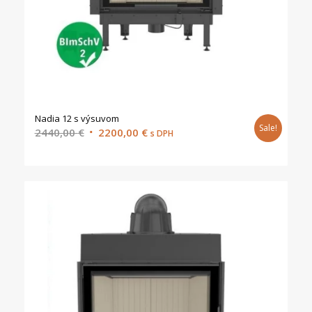
Nadia 12 s výsuvom
Sale!
Original
Current
2440,00
€
2200,00
€
s DPH
price
price
was:
is:
2440,00 €.
2200,00 €.