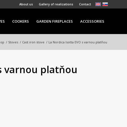
About us
Gallery of realizations
Contact
VES
COOKERS
GARDEN FIREPLACES
ACCESSORIES
hop
/
Stoves
/
Cast iron stove
/
La Nordica Isotta EVO s varnou platňou
s varnou platňou