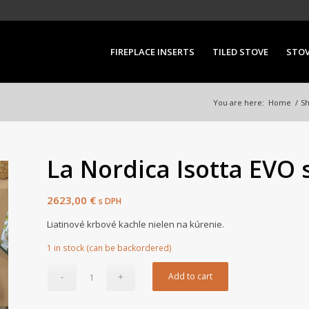
FIREPLACE INSERTS
TILED STOVE
STO
You are here:
Home
/
S
La Nordica Isotta EVO 
2623,00
€
s DPH
Liatinové krbové kachle nielen na kúrenie.
1 in stock (can be backordered)
Add to cart