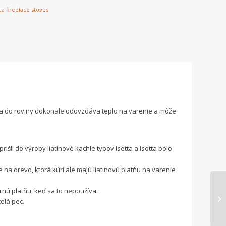
a fireplace stoves
ňa do roviny dokonale odovzdáva teplo na varenie a môže
rišli do výroby liatinové kachle typov Isetta a Isotta bolo
e na drevo, ktorá kúri ale majú liatinovú platňu na varenie
rnú platňu, keď sa to nepoužíva.
celá pec.