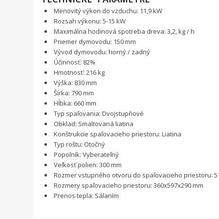
Menovitý výkon do vzduchu: 11,9 kW
Rozsah výkonu: 5-15 kW
Maximálna hodinová spotreba dreva: 3,2, kg / h
Priemer dymovodu: 150 mm
Vývod dymovodu: horný / zadný
Účinnosť: 82%
Hmotnosť: 216 kg
Výška: 830 mm
Šírka: 790 mm
Hĺbka: 660 mm
Typ spaľovania: Dvojstupňové
Obklad: Smaltovaná liatina
Konštrukcie spaľovacieho priestoru: Liatina
Typ roštu: Otočný
Popolník: Vyberateľný
Veľkosť polien: 300 mm
Rozmer vstupného otvoru do spaľovacieho priestoru: 
Rozmery spaľovacieho priestoru: 360x597x290 mm
Prenos tepla: Sálaním