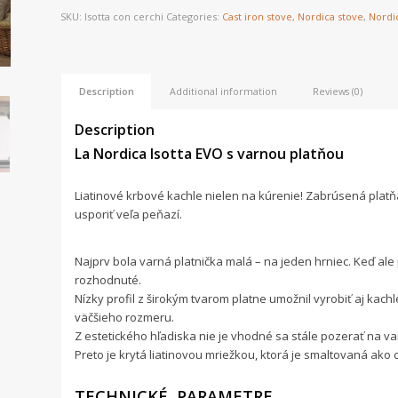
SKU:
Isotta con cerchi
Categories:
Cast iron stove
,
Nordica stove
,
Nordic
Description
Additional information
Reviews (0)
Description
La Nordica Isotta EVO s varnou platňou
Liatinové krbové kachle nielen na kúrenie! Zabrúsená plat
usporiť veľa peňazí.
Najprv bola varná platnička malá – na jeden hrniec. Keď ale p
rozhodnuté.
Nízky profil z širokým tvarom platne umožnil vyrobiť aj kachl
väčšieho rozmeru.
Z estetického hľadiska nie je vhodné sa stále pozerať na va
Preto je krytá liatinovou mriežkou, ktorá je smaltovaná ako 
TECHNICKÉ PARAMETRE