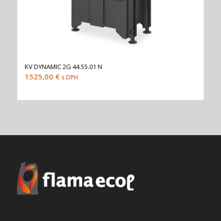
KV DYNAMIC 2G 44.55.01 N
1525,00
€
s DPH