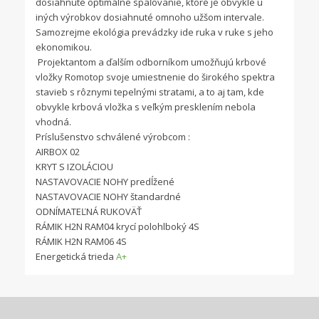
dosiahnuté optimálne spaľovanie, ktoré je obvykle u
iných výrobkov dosiahnuté omnoho užšom intervale.
Samozrejme ekológia prevádzky ide ruka v ruke s jeho
ekonomikou.
Projektantom a ďalším odborníkom umožňujú krbové
vložky Romotop svoje umiestnenie do širokého spektra
stavieb s rôznymi tepelnými stratami, a to aj tam, kde
obvykle krbová vložka s veľkým presklením nebola
vhodná.
Príslušenstvo schválené výrobcom :
AIRBOX 02
KRYT S IZOLÁCIOU
NASTAVOVACIE NOHY predĺžené
NASTAVOVACIE NOHY štandardné
ODNÍMATEĽNÁ RUKOVÄŤ
RÁMIK H2N RAM04 krycí polohlboký 4S
RÁMIK H2N RAM06 4S
Energetická trieda
A+