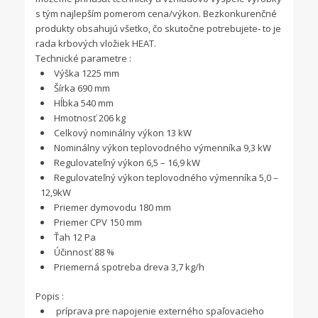
s tým najlepším pomerom cena/výkon. Bezkonkurenčné
produkty obsahujú všetko, čo skutočne potrebujete- to je
rada krbových vložiek HEAT.
Technické parametre :
Výška 1225 mm
Šírka 690 mm
Hĺbka 540 mm
Hmotnosť 206 kg
Celkový nominálny výkon 13 kW
Nominálny výkon teplovodného výmenníka 9,3 kW
Regulovateľný výkon 6,5 – 16,9 kW
Regulovateľný výkon teplovodného výmenníka 5,0 –
12,9kW
Priemer dymovodu 180 mm
Priemer CPV 150 mm
Ťah 12 Pa
Účinnosť 88 %
Priemerná spotreba dreva 3,7 kg/h
Popis :
príprava pre napojenie externého spaľovacieho