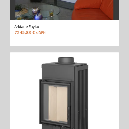
Arkiane Fayko
7245,83
€
s DPH