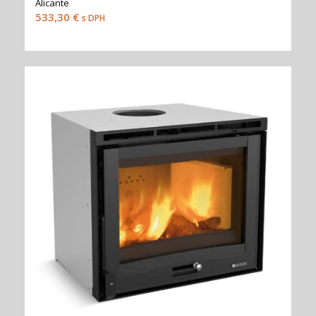
Alicante
533,30
€
s DPH