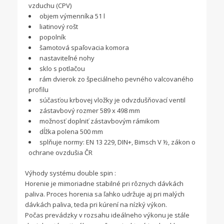
vzduchu (CPV)
objem výmenníka 51 l
liatinový rošt
popolník
šamotová spaľovacia komora
nastaviteľné nohy
sklo s potlačou
rám dvierok zo špeciálneho pevného valcovaného
profilu
súčasťou krbovej vložky je odvzdušňovací ventil
zástavbový rozmer 589 x 498 mm
možnosť doplniť zástavbovým rámikom
dĺžka polena 500 mm
splňuje normy: EN 13 229, DIN+, Bimsch V ½, zákon o
ochrane ovzdušia ČR
Výhody systému double spin :
Horenie je mimoriadne stabilné pri rôznych dávkách
paliva. Proces horenia sa ľahko udržuje aj pri malých
dávkách paliva, teda pri kúrení na nízký výkon.
Počas prevádzky v rozsahu ideálneho výkonu je stále