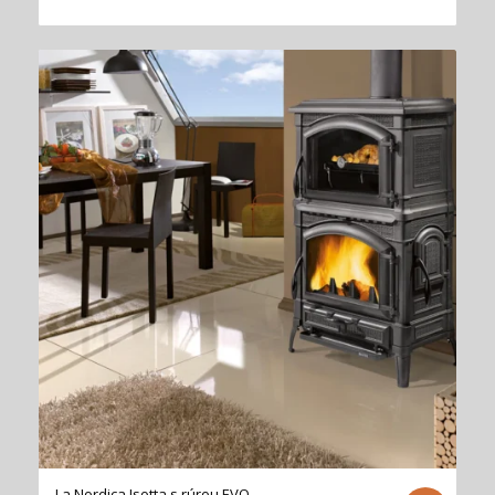
was:
is:
1930,00 €.
1660,00 €.
La Nordica Isotta s rúrou EVO