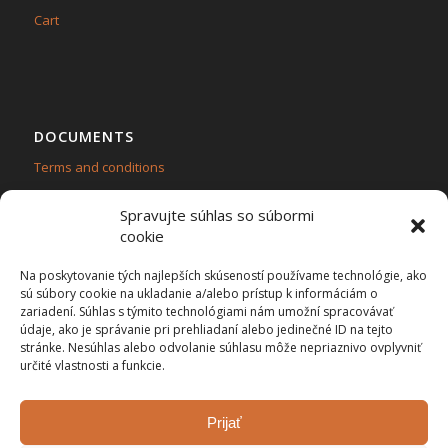
Cart
DOCUMENTS
Terms and conditions
Personal data protection – GDPR
Spravujte súhlas so súbormi
cookie
Na poskytovanie tých najlepších skúseností používame technológie, ako
sú súbory cookie na ukladanie a/alebo prístup k informáciám o
zariadení. Súhlas s týmito technológiami nám umožní spracovávať
CONTACT
údaje, ako je správanie pri prehliadaní alebo jedinečné ID na tejto
Flama ecol,s.r.o.
stránke. Nesúhlas alebo odvolanie súhlasu môže nepriaznivo ovplyvniť
určité vlastnosti a funkcie.
Stred č.420, 02354 Turzovka
IČO: 47 509 511, IČ DPH: SK2023921581
We are VAT payers
Prijať