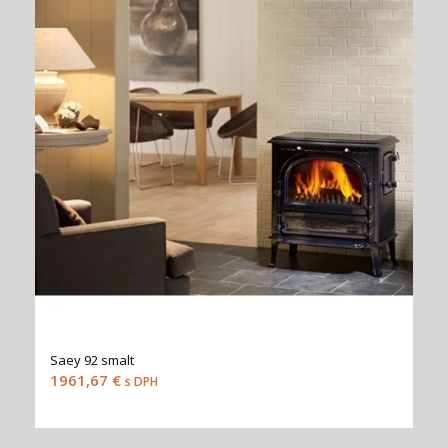
Saey 92 smalt
1961,67
€
s DPH