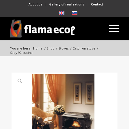
About us
Gallery of realizations
Contact
You are here:
Home
/
Shop
/
Stoves
/
Cast iron stove
/
Saey 92 cucina