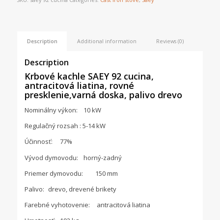
Description
Additional information
Reviews (0)
Description
Krbové kachle SAEY 92 cucina,
antracitová liatina, rovné
presklenie,varná doska, palivo drevo
Nominálny výkon:
10 kW
Regulačný rozsah : 5-14 kW
Účinnosť:
77%
Vývod dymovodu:
horný-zadný
Priemer dymovodu:
150 mm
Palivo:
drevo, drevené brikety
Farebné vyhotovenie:
antracitová liatina