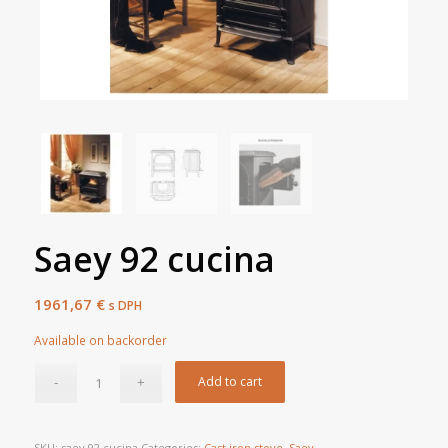
Saey 92 cucina
1961,67
€
s DPH
Available on backorder
Add to cart
SKU:
saey 92 cucina
Categories:
Cast iron stove
,
Saey