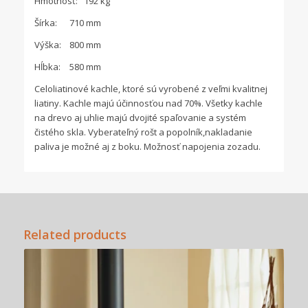
Hmotnosť:
192 kg
Šírka:
710 mm
Výška:
800 mm
Hĺbka:
580 mm
Celoliatinové kachle, ktoré sú vyrobené z veľmi kvalitnej
liatiny. Kachle majú účinnosťou nad 70%. Všetky kachle
na drevo aj uhlie majú dvojité spaľovanie a systém
čistého skla. Vyberateľný rošt a popolník,nakladanie
paliva je možné aj z boku. Možnosť napojenia zozadu.
Related products