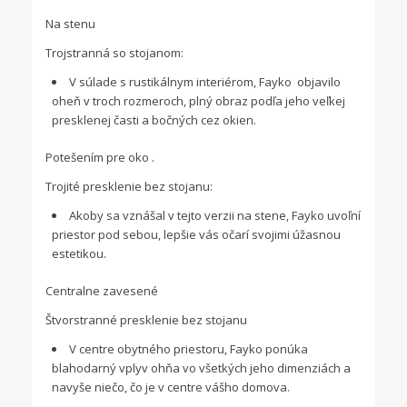
Na stenu
Trojstranná so stojanom:
V súlade s rustikálnym interiérom, Fayko objavilo
oheň v troch rozmeroch, plný obraz podľa jeho veľkej
presklenej časti a bočných cez okien.
Potešením pre oko .
Trojité presklenie bez stojanu:
Akoby sa vznášal v tejto verzii na stene, Fayko uvoľní
priestor pod sebou, lepšie vás očarí svojimi úžasnou
estetikou.
Centralne zavesené
Štvorstranné presklenie bez stojanu
V centre obytného priestoru, Fayko ponúka
blahodarný vplyv ohňa vo všetkých jeho dimenziách a
navyše niečo, čo je v centre vášho domova.