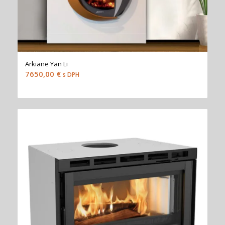
Arkiane Yan Li
7650,00
€
s DPH