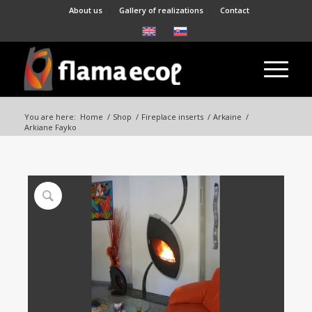
About us
Gallery of realizations
Contact
You are here:
Home
/
Shop
/
Fireplace inserts
/
Arkaine
/
Arkiane Fayko