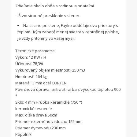
Zdieľanie okolo ohňa s rodinou a priateľmi.
– Štvorstranné presklenie v stene:
Na strane pri stene, Fayko oddeľuje dva priestory s
teplom . Kým zaberá menej miesta v centrálnej polohe,
je vždy prítomný vo vašej mysli.
Technické parametre :
Výkon: 12 KW / H
Účinnosť 78,3%
Vykurovaný objem miestnosti: 250 m3
Hmotnosť: 164 kg
Materiál: 3 mm oceľ CORTEN
Povrchová úprava: antracit farba s vysokou teplotou 900
°
Sklo: 4 mm Hrúbka keramické (750 °)
keramické tesnenie
Max. dĺžka dreva 50cm
Priemer externého vzduchu 125mm
Priemer dymovodu 230 mm
Popolník