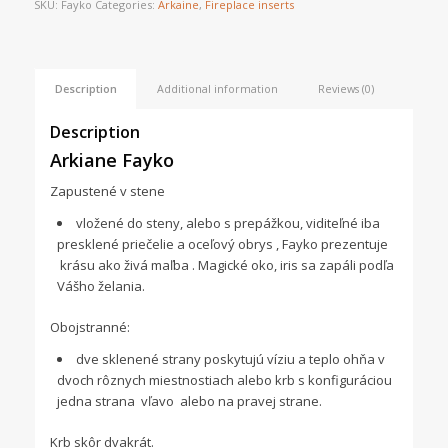
SKU:
Fayko
Categories:
Arkaine
,
Fireplace inserts
Description
Additional information
Reviews (0)
Description
Arkiane Fayko
Zapustené v stene
vložené do steny, alebo s prepážkou, viditeľné iba
presklené priečelie a oceľový obrys , Fayko prezentuje
krásu ako živá maľba . Magické oko, iris sa zapáli podľa
Vášho želania.
Obojstranné:
dve sklenené strany poskytujú víziu a teplo ohňa v
dvoch rôznych miestnostiach alebo krb s konfiguráciou
jedna strana vľavo alebo na pravej strane.
Krb skôr dvakrát.