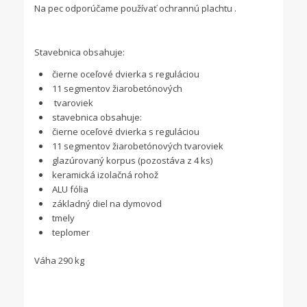
Na pec odporúčame používať ochrannú plachtu .
Stavebnica obsahuje:
čierne oceľové dvierka s reguláciou
11 segmentov žiarobetónových
tvaroviek
stavebnica obsahuje:
čierne oceľové dvierka s reguláciou
11 segmentov žiarobetónových tvaroviek
glazúrovaný korpus (pozostáva z 4 ks)
keramická izolačná rohož
ALU fólia
základný diel na dymovod
tmely
teplomer
Váha 290 kg