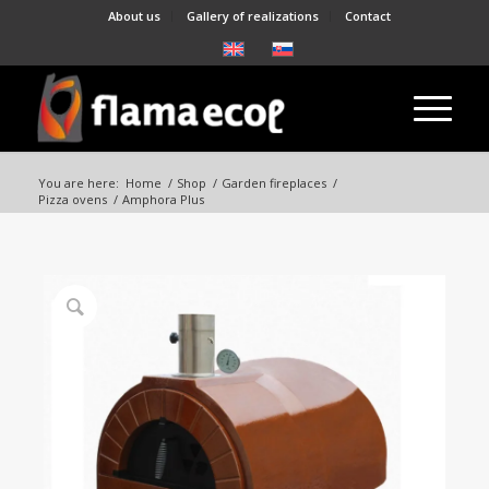
About us
Gallery of realizations
Contact
You are here:
Home
/
Shop
/
Garden fireplaces
/
Pizza ovens
/
Amphora Plus