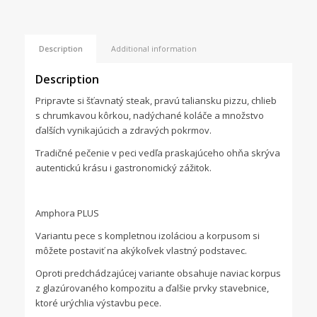
Description
Additional information
Description
Pripravte si šťavnatý steak, pravú taliansku pizzu, chlieb
s chrumkavou kôrkou, nadýchané koláče a množstvo
ďalších vynikajúcich a zdravých pokrmov.
Tradičné pečenie v peci vedľa praskajúceho ohňa skrýva
autentickú krásu i gastronomický zážitok.
Amphora PLUS
Variantu pece s kompletnou izoláciou a korpusom si
môžete postaviť na akýkoľvek vlastný podstavec.
Oproti predchádzajúcej variante obsahuje naviac korpus
z glazúrovaného kompozitu a ďalšie prvky stavebnice,
ktoré urýchlia výstavbu pece.