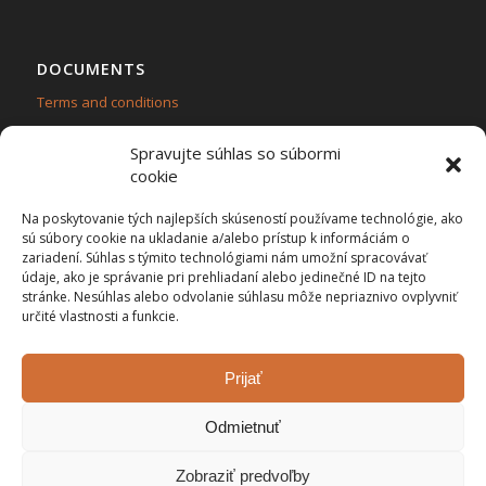
DOCUMENTS
Terms and conditions
Personal data protection – GDPR
Spravujte súhlas so súbormi
cookie
Na poskytovanie tých najlepších skúseností používame technológie, ako
sú súbory cookie na ukladanie a/alebo prístup k informáciám o
zariadení. Súhlas s týmito technológiami nám umožní spracovávať
CONTACT
údaje, ako je správanie pri prehliadaní alebo jedinečné ID na tejto
Flama ecol,s.r.o.
stránke. Nesúhlas alebo odvolanie súhlasu môže nepriaznivo ovplyvniť
určité vlastnosti a funkcie.
Stred č.420, 02354 Turzovka
IČO: 47 509 511, IČ DPH: SK2023921581
We are VAT payers
Prijať
Odmietnuť
Zobraziť predvoľby