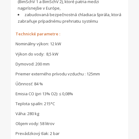
(BimSchV 1 a BimSchV 2), ktoré patria medzi
najprísnejšie v Európe,
zabudovaná bezpečnostná chladiaca špirála, ktorá
zabraňuje prípadnému prehriatiu systému
Technické parametre :
Nominálny výkon: 12 kW
Výkon do vody: 8,5 kW
Dymovod: 200 mm
Priemer externého prívodu vzduchu : 125mm
Účinnosť: 84 %
Emisia CO (pri 13% O2): ≤ 0,08%
Teplota spalín: 215°C
Váha: 280 kg
Objem vody: 58 litrov
Prevádzkový tlak: 2 bar