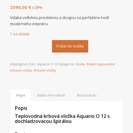
2590,00
€
s DPH
Vďaka veľkému preskleniu a dizajnu sa perfektne hodí
moderného interiéru.
1 na sklade
Pridať do košíka
Katalógové číslo:
Aquario O 12
Kategórie:
Kratki
,
Kratki teplovodné
krbové vložky
,
Krbové vložky
Popis
Ďalšie informácie
Recenzie (0)
Popis
Teplovodná krbová vložka Aquario O 12 s
dochladzovacou špirálou