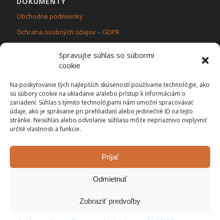
DOKUMENTY
Obchodné podmienky
Ochrana osobných údajov – GDPR
Zásady používania súborov cookie (EÚ)
Spravujte súhlas so súbormi
cookie
Na poskytovanie tých najlepších skúseností používame technológie, ako
sú súbory cookie na ukladanie a/alebo prístup k informáciám o
zariadení. Súhlas s týmito technológiami nám umožní spracovávať
KONTAKT
údaje, ako je správanie pri prehliadaní alebo jedinečné ID na tejto
Flama ecol,s.r.o.
stránke. Nesúhlas alebo odvolanie súhlasu môže nepriaznivo ovplyvniť
určité vlastnosti a funkcie.
Stred č.420, 02354 Turzovka
IČO: 47 509 511, IČ DPH: SK2023921581
Sme platcami DPH
Prijať
Odmietnuť
Zobraziť predvoľby