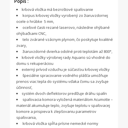
Popis :
krbová vložka má bezroštové spaľovanie
korpus krbovej vložky vyrobený zo žiaruvzdornej
ocele o hrúbke 5 mm,
oceľové časti rezané laserovo, následne ohýbané
ohýbačkami CNC,
telo zvárané vzácnym plynom, čo poskytuje kvalitné
zvary,
žiaruvzdorné dvierka odolné proti teplotám až 800°,
krbové vložky výrobnej rady Aquario sú vhodné do
domu s rekuperáciou
externý prívod vzduchu je súčasťou krbovej vložky
špeciálne spracovanie vodného plášťa umožňuje
prenos viac tepla do systému vďaka čomu sa zvyšuje
účinnosť,
systém dvoch deflektorov predlžuje dráhu spalín
spaľovacia komora vyložená materiálom Acumotte –
materiál akumuluje teplo, zvyšuje teplotu v spaľovacej
komore a prispieva k zlepšovaniu parametrov
spaľovania,
krbová vložka spĺňa prísne nemecké normy