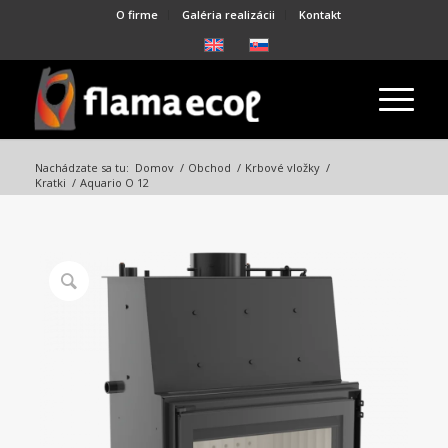
O firme
Galéria realizácii
Kontakt
Nachádzate sa tu:
Domov
/
Obchod
/
Krbové vložky
/
Kratki
/
Aquario O 12