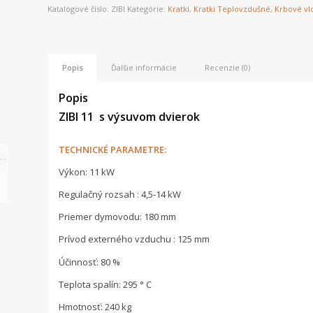
Katalógové číslo:
ZIBI
Kategórie:
Kratki
,
Kratki Teplovzdušné
,
Krbové vl
Popis
Ďalšie informácie
Recenzie (0)
Popis
ZIBI 11 s výsuvom dvierok
TECHNICKÉ PARAMETRE:
Výkon: 11 kW
Regulačný rozsah : 4,5-14 kW
Priemer dymovodu: 180 mm
Prívod externého vzduchu : 125 mm
Účinnosť: 80 %
Teplota spalín: 295 ° C
Hmotnosť: 240 kg