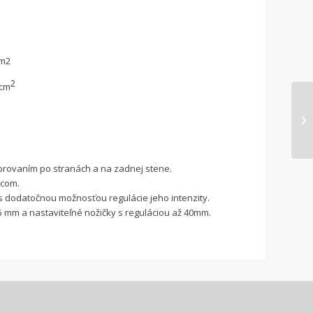
cm2
2
 cm
brovaním po stranách a na zadnej stene.
ecom.
s dodatočnou možnosťou regulácie jeho intenzity.
mm a nastaviteľné nožičky s reguláciou až 40mm.