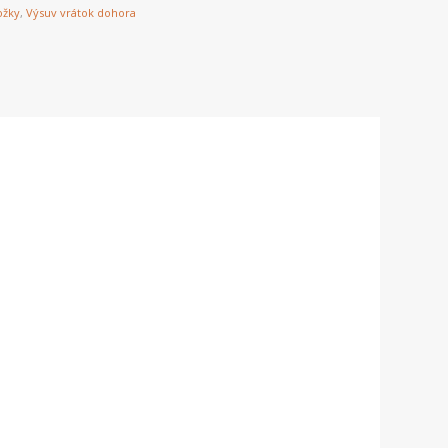
ožky
,
Výsuv vrátok dohora