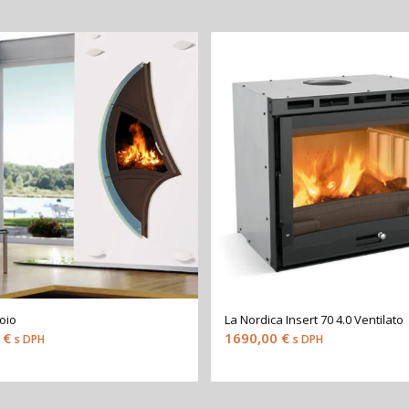
oio
La Nordica Insert 70 4.0 Ventilato
7
€
1690,00
€
s DPH
s DPH