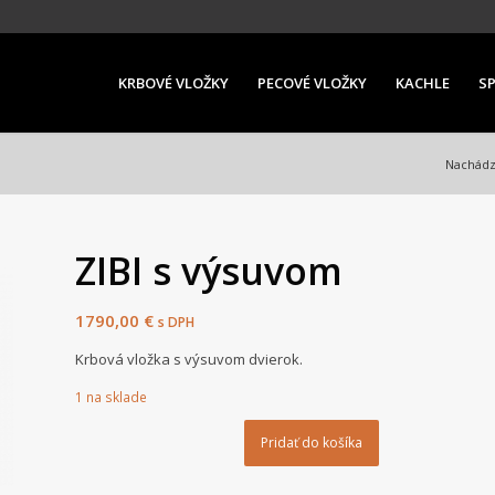
KRBOVÉ VLOŽKY
PECOVÉ VLOŽKY
KACHLE
S
Nachádza
ZIBI s výsuvom
1790,00
€
s DPH
Krbová vložka s výsuvom dvierok.
1 na sklade
Pridať do košíka