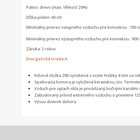
Palivo: drevo (max. Vlhkosť 20%)
Dĺžka polien: 40 cm
Minimálny prierez vstupného vzduchu pre konvekciu : 700 
Minimálny prierez výstupného vzduchu pre konvekciu : 900
Záruka: 5 rokov
Energetická trieda A
Krbová vložka ZIBI vyrobená z ocele hrúbky 4 mm sa re
Spaľovacia komora je vyložená keramikou, tzv. Termot
Vzduch pre oplach skla je privádzaný bočnými kanálmi 
Zabudovaný prívod extrerného vzduchu o priemere 125 
Výsuv dvierok dohora