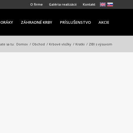
O firme
Galéria realizácii
Kontakt
PORÁKY
ZÁHRADNÉ KRBY
PRÍSLUŠENSTVO
AKCIE
te sa tu:
Domov
/
Obchod
/
Krbové vložky
/
Kratki
/
ZIBI s výsuvom