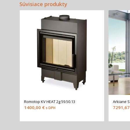
Súvisiace produkty
Romotop KV HEAT 2g 59.50.13
Arkiane S
1400,00
€
7291,6
s DPH