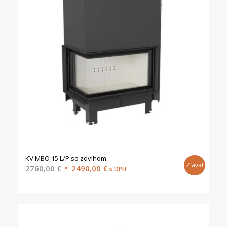
KV MBO 15 L/P so zdvihom
Zľava!
Original
Current
2760,00
€
2490,00
€
s DPH
price
price
was:
is:
2760,00 €.
2490,00 €.