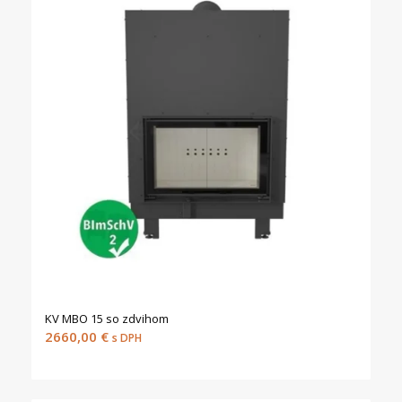
KV MBO 15 so zdvihom
2660,00
€
s DPH