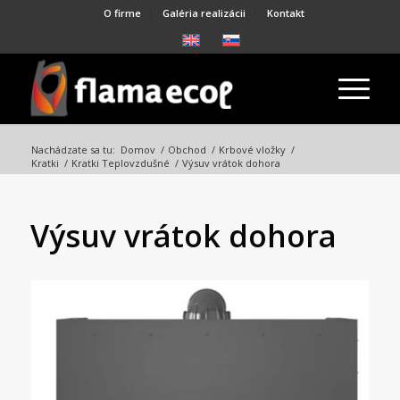
O firme
Galéria realizácii
Kontakt
Nachádzate sa tu:
Domov
/
Obchod
/
Krbové vložky
/
Kratki
/
Kratki Teplovzdušné
/
Výsuv vrátok dohora
Výsuv vrátok dohora