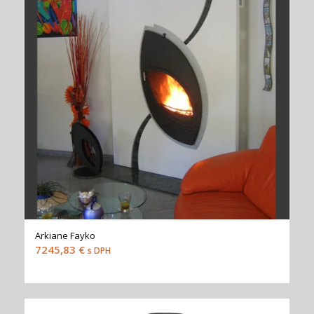
Arkiane Fayko
7245,83
€
s DPH