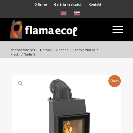
O firme
Galéria realizácii
Kontakt
Nachádzate sa tu:
Domov
/
Obchod
/
Krbové vložky
/
Kratki
/
Nadia 8
Zľava!