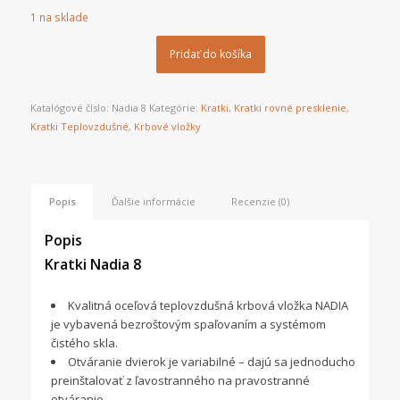
1 na sklade
Pridať do košíka
Katalógové číslo:
Nadia 8
Kategórie:
Kratki
,
Kratki rovné presklenie
,
Kratki Teplovzdušné
,
Krbové vložky
Popis
Ďalšie informácie
Recenzie (0)
Popis
Kratki Nadia 8
Kvalitná oceľová teplovzdušná krbová vložka NADIA
je vybavená bezroštovým spaľovaním a systémom
čistého skla.
Otváranie dvierok je variabilné – dajú sa jednoducho
preinštalovať z ľavostranného na pravostranné
otváranie.