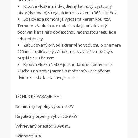
Krbová vložka má dvojdielny liatinový výstupný
otvor(dymovod) s reguláciou nastavenia 360 stupňov .
Spaľovacia komora je vyložená keramikou, tzv.
Termotec. Vzduch pre oplach skla je privádzaný
bočnými kanálmi s dodatočnou možnosťou regulácie
jeho intenzity.
Zabudovaný prívod extrerného vzduchu o priemere
125 mm, rodičovský zámok a nastaviteľné nožičky s
reguláciou až 40mm.
Krbová vložka NADIA je štandardne dodávaná s
kľučkou na pravej strane s možnosťou preloženia
dvierok – kľučka na ľavej strane.
TECHNICKÉ PARAMETRE:
Nominálny tepelný výkon: 7 kW
Regulačný tepelný výkon : 3-9 kW
Vyhrievaný priestor: 30-90 m3
Účinnosť: 80%