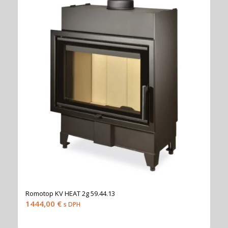
Romotop KV HEAT 2g 59.44.13
1444,00
€
s DPH