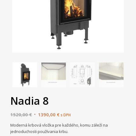
Nadia 8
Original
Current
1520,00
€
1390,00
€
s DPH
price
price
Moderná krbová vložka pre každého, komu záleží na
was:
is:
jednoduchosti používania krbu.
1520,00 €.
1390,00 €.