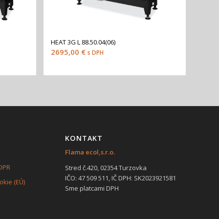
HEAT 3G L 88.50.04(06)
2695,00
€
s DPH
KONTAKT
Flama ecol,s.r.o.
GDPR
Stred č.420, 02354 Turzovka
IČO: 47 509 511, IČ DPH: SK2023921581
kie (EÚ)
Sme platcami DPH