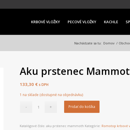
KRBOVÉ VLOŽKY
PECOVÉ VLOŽKY
KACHLE
S
Nachádzate sa tu:
Domov
/
Obcho
Aku prstenec Mammo
133,30
€
s DPH
1 na sklade (dostupné na objednávku)
Pridať do košíka
Katalógové číslo:
aku prstenec mammoth
Kategórie:
Romotop krbové v