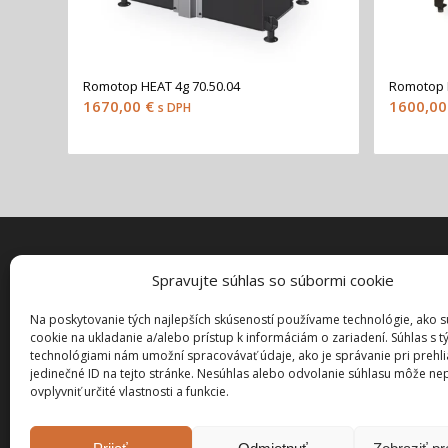
Romotop HEAT 4g 70.50.04
Romotop H
1670,00
€
1600,0
s DPH
Spravujte súhlas so súbormi cookie
ZÁKAZN
Môj účet
Na poskytovanie tých najlepších skúseností používame technológie, ako 
cookie na ukladanie a/alebo prístup k informáciám o zariadení. Súhlas s t
Pokladňa
technológiami nám umožní spracovávať údaje, ako je správanie pri prehl
Košík
jedinečné ID na tejto stránke. Nesúhlas alebo odvolanie súhlasu môže ne
ovplyvniť určité vlastnosti a funkcie.