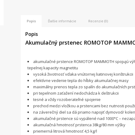
Popis
Ďalšie informácie
Recenzie (0)
Popis
Akumulačný prstenec ROMOTOP MAMM
akumulačné prstence ROMOTOP MAMMOTH spojujú výhody 
tepelnej kapacity magnetitu
vysoká životnosť vďaka vnútornej liatinovej konštrukcii
efektívne vedenie tepla do hĺbky akumulačnej masy
maximálny prenos tepla zo spalín do akumulačních prs
pri tepelnom zaťažení nedochádza k deštrukcii
tesné a vždy rozoberateľné spojenie
prechod medzi vložkou a prstencami bez nutnosti použit
na záverečný diel sa dá priamo napojiť dymovod/ kole
akumulačné prstence sú vypálené nad 1000°C – nezapách
akumulačná hmotnosť prstenca 38kg/80 mm výšky
priemerná litrová hmotnosť 4,5 kg/l