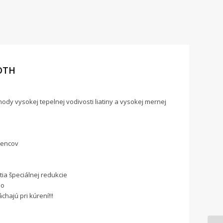
OTH
vysokej tepelnej vodivosti liatiny a vysokej mernej
tencov
ia špeciálnej redukcie
no
ajú pri kúrení!!!