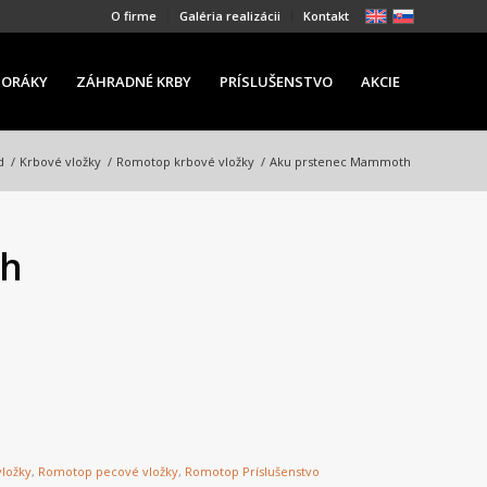
O firme
Galéria realizácii
Kontakt
PORÁKY
ZÁHRADNÉ KRBY
PRÍSLUŠENSTVO
AKCIE
d
/
Krbové vložky
/
Romotop krbové vložky
/
Aku prstenec Mammoth
th
ložky
,
Romotop pecové vložky
,
Romotop Príslušenstvo