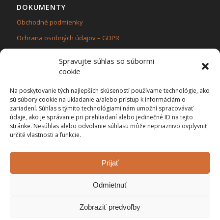
DOKUMENTY
Obchodné podmienky
Ochrana osobných údajov – GDPR
Zásady používania súborov cookie (EÚ)
Spravujte súhlas so súbormi
cookie
Na poskytovanie tých najlepších skúseností používame technológie, ako
sú súbory cookie na ukladanie a/alebo prístup k informáciám o
zariadení. Súhlas s týmito technológiami nám umožní spracovávať
KONTAKT
údaje, ako je správanie pri prehliadaní alebo jedinečné ID na tejto
Flama ecol,s.r.o.
stránke. Nesúhlas alebo odvolanie súhlasu môže nepriaznivo ovplyvniť
určité vlastnosti a funkcie.
Stred č.420, 02354 Turzovka
IČO: 47 509 511, IČ DPH: SK2023921581
Sme platcami DPH
Prijať
Odmietnuť
Zobraziť predvoľby