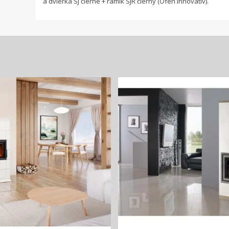
a dvierka SJ čierne + rámik SJR čierny (Ofen Innovativ).