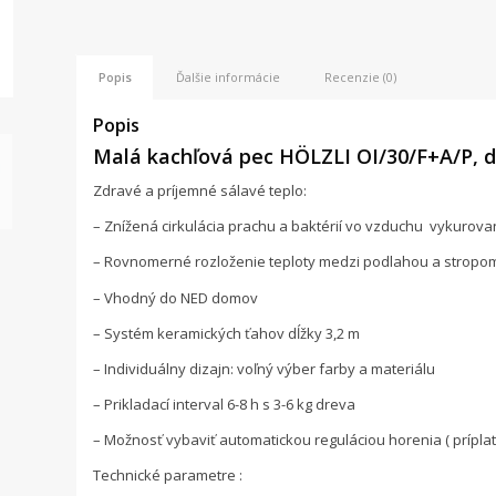
Popis
Ďalšie informácie
Recenzie (0)
Popis
Malá kachľová pec HÖLZLI OI/30/F+A/P, d
Zdravé a príjemné sálavé teplo:
– Znížená cirkulácia prachu a baktérií vo vzduchu vykurova
– Rovnomerné rozloženie teploty medzi podlahou a stropo
– Vhodný do NED domov
– Systém keramických ťahov dĺžky 3,2 m
– Individuálny dizajn: voľný výber farby a materiálu
– Prikladací interval 6-8 h s 3-6 kg dreva
– Možnosť vybaviť automatickou reguláciou horenia ( príplat
Technické parametre :