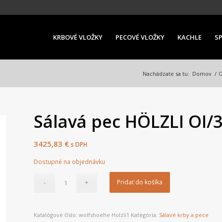
KRBOVÉ VLOŽKY
PECOVÉ VLOŽKY
KACHLE
S
Nachádzate sa tu:
Domov
/
Sálavá pec HÖLZLI OI/
3425,83
€
s DPH
Dostupné na objednávku
Pridať do košíka
Katalógové číslo:
wolfshoehe Holzli1
Kategória:
Sálavé krby a pece