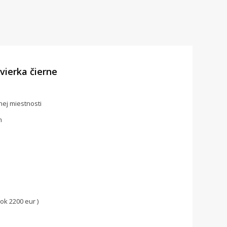
vierka čierne
nej miestnosti
m
ok 2200 eur )