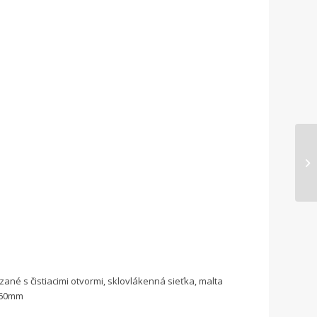
né s čistiacimi otvormi, sklovlákenná sieťka, malta
0-60mm