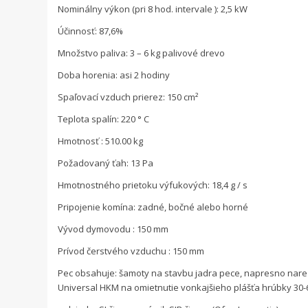
Nominálny výkon (pri 8 hod. intervale ): 2,5 kW
Účinnosť: 87,6%
Množstvo paliva: 3 – 6 kg palivové drevo
Doba horenia: asi 2 hodiny
Spaľovací vzduch prierez: 150 cm²
Teplota spalín: 220 ° C
Hmotnosť : 510.00 kg
Požadovaný ťah: 13 Pa
Hmotnostného prietoku výfukových: 18,4 g / s
Pripojenie komína: zadné, bočné alebo horné
Vývod dymovodu : 150 mm
Prívod čerstvého vzduchu : 150 mm
Pec obsahuje: šamoty na stavbu jadra pece, napresno nareza
Universal HKM na omietnutie vonkajšieho plášťa hrúbky 3