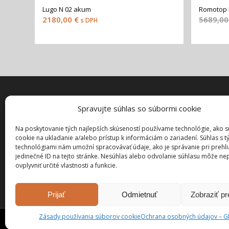
Lugo N 02 akum
Romotop 
2180,00
€
5689,0
s DPH
Spravujte súhlas so súbormi cookie
ZÁKAZN
Môj účet
Na poskytovanie tých najlepších skúseností používame technológie, ako 
cookie na ukladanie a/alebo prístup k informáciám o zariadení. Súhlas s t
Pokladňa
technológiami nám umožní spracovávať údaje, ako je správanie pri prehl
Košík
jedinečné ID na tejto stránke. Nesúhlas alebo odvolanie súhlasu môže ne
ovplyvniť určité vlastnosti a funkcie.
Prijať
Odmietnuť
Zobraziť p
Zásady používania súborov cookie
Ochrana osobných údajov – 
Spracoval:
www.webovagrafika.sk