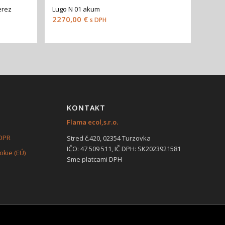
erez
Lugo N 01 akum
2270,00
€
s DPH
KONTAKT
Flama ecol,s.r.o.
GDPR
Stred č.420, 02354 Turzovka
IČO: 47 509 511, IČ DPH: SK2023921581
kie (EÚ)
Sme platcami DPH