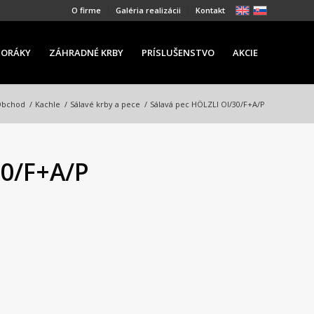
O firme
Galéria realizácii
Kontakt
PORÁKY
ZÁHRADNÉ KRBY
PRÍSLUŠENSTVO
AKCIE
Obchod
/
Kachle
/
Sálavé krby a pece
/
Sálavá pec HÖLZLI OI/30/F+A/P
30/F+A/P