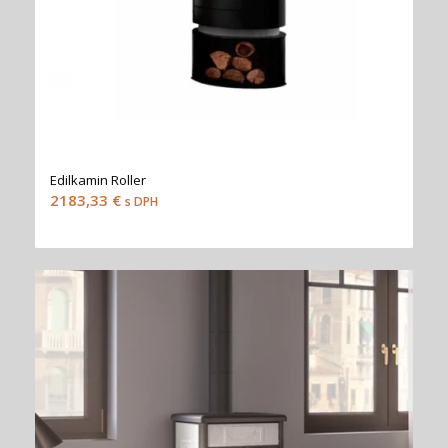
Edilkamin Roller
2183,33
€
s DPH