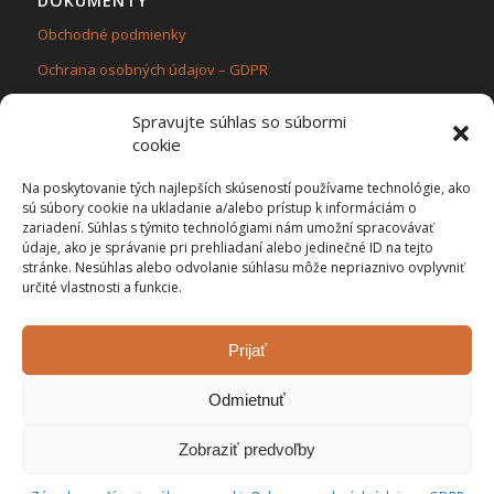
DOKUMENTY
Obchodné podmienky
Ochrana osobných údajov – GDPR
Zásady používania súborov cookie (EÚ)
Spravujte súhlas so súbormi
cookie
Na poskytovanie tých najlepších skúseností používame technológie, ako
sú súbory cookie na ukladanie a/alebo prístup k informáciám o
zariadení. Súhlas s týmito technológiami nám umožní spracovávať
KONTAKT
údaje, ako je správanie pri prehliadaní alebo jedinečné ID na tejto
Flama ecol,s.r.o.
stránke. Nesúhlas alebo odvolanie súhlasu môže nepriaznivo ovplyvniť
určité vlastnosti a funkcie.
Stred č.420, 02354 Turzovka
IČO: 47 509 511, IČ DPH: SK2023921581
Sme platcami DPH
Prijať
Odmietnuť
Zobraziť predvoľby