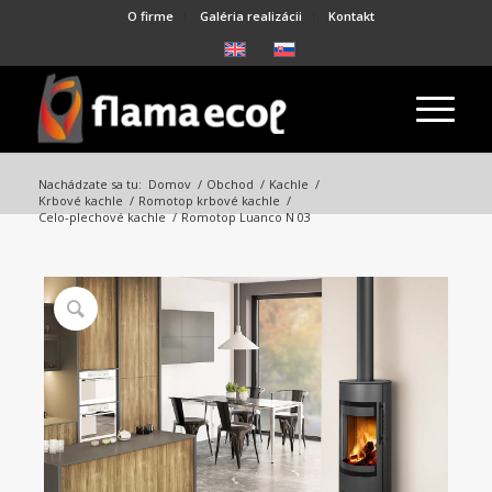
O firme
Galéria realizácii
Kontakt
Nachádzate sa tu:
Domov
/
Obchod
/
Kachle
/
Krbové kachle
/
Romotop krbové kachle
/
Celo-plechové kachle
/
Romotop Luanco N 03