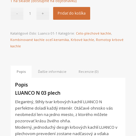
1 na sklade (dostupné na objednávku)
Pridať do košíka
Katalógové číslo:
Luanco 01-1
Kategórie:
Celo-plechové kachle
,
Kombinované kachle oceľ-keramika
,
Krbové kachle
,
Romotop krbové
kachle
Popis
Ďalšie informácie
Recenzie (0)
Popis
LUANCO N 03 plech
Elegantný, štíhly tvar krbových kachlí LUANCO N
perfektne doladí každý interiér. Otáčavé ohnisko vás
neobmedzí len na jedno miesto, z ktorého môžete
pozorovať krásu živého ohňa.
Moderný, jednoduchý design krbových kachlí LUANCO v
plechovom prevedení zostane nadčasový a vďaka