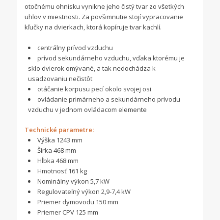
otočnému ohnisku vynikne jeho čistý tvar zo všetkých
uhlov v miestnosti. Za povšimnutie stojí vypracovanie
kľučky na dvierkach, ktorá kopíruje tvar kachlí.
centrálny prívod vzduchu
prívod sekundárneho vzduchu, vďaka ktorému je
sklo dvierok omývané, a tak nedochádza k
usadzovaniu nečistôt
otáčanie korpusu pecí okolo svojej osi
ovládanie primárneho a sekundárneho prívodu
vzduchu v jednom ovládacom elemente
Technické parametre:
Výška 1243 mm
Šírka 468 mm
Hĺbka 468 mm
Hmotnosť 161 kg
Nominálny výkon 5,7 kW
Regulovateľný výkon 2,9-7,4 kW
Priemer dymovodu 150 mm
Priemer CPV 125 mm