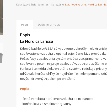
Katalógové číslo:
Jennifer-1
Kategórie:
Liatinové kachle
,
Nordica kachle
Popis
Ďalšie informácie
Popis
La Nordica Larissa
Krbové kachle LARISSA sú vybavené pokročilým elektronický
spaľovacieho vzduchu a optimalizuje rôzne fázy prevádzky
Počas fázy zapaľovania systém pridáva viac primárneho vz
spaľovania potom reguluje spaľovací vzduch pre zvýšenie efek
Funkcia Eco módu elektronického systému redukuje prísun
udržovala horúce uhlíky čo najdlhšie. To nielen pomáha udrž
nových drevených polien po priložení.
Popis:
– čelná ventilácia horúceho vzduchu do miestnosti
– konštrukcia zo smaltovanej liatiny