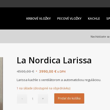
KRBOVÉ VLOŽKY
PECOVÉ VLOŽKY
KACHLE
S
Nachádzate sa 
La Nordica Larissa
Original
Current
4500,00
€
3990,00
€
s DPH
price
price
Larissa kachle s ventilátorom a automatickou reguláciou.
was:
is:
4500,00 €.
3990,00 €.
1 na sklade (dostupné na objednávku)
Pridať do košíka