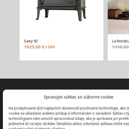
Saey 92
La Nordic
1625,00
€
1930,0
s DPH
Spravujte súhlas so súbormi cookie
ZÁKAZN
Môj účet
Na poskytovanie tých najlepších skúseností používame technológie, ako 
cookie na ukladanie a/alebo prístup k informáciám o zariadení. Súhlas s t
Pokladňa
technológiami nám umožní spracovávať údaje, ako je správanie pri prehl
Košík
jedinečné ID na tejto stránke. Nesúhlas alebo odvolanie súhlasu môže ne
ovplyvniť určité vlastnosti a funkcie.