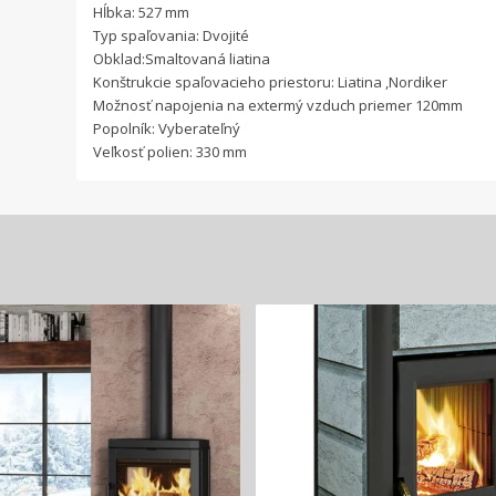
Hĺbka: 527 mm
Typ spaľovania: Dvojité
Obklad:Smaltovaná liatina
Konštrukcie spaľovacieho priestoru: Liatina ,Nordiker
Možnosť napojenia na extermý vzduch priemer 120mm
Popolník: Vyberateľný
Veľkosť polien: 330 mm