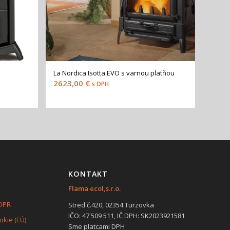
La Nordica Isotta EVO s varnou platňou
2623,00
€
s DPH
KONTAKT
Flama ecol,s.r.o.
GDPR
Stred č.420, 02354 Turzovka
IČO: 47 509 511, IČ DPH: SK2023921581
kie (EÚ)
Sme platcami DPH