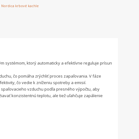
,
Nordica krbové kachle
m systémom, ktorý automaticky a efektívne reguluje prísun
.
duchu, čo pomáha zrýchliť proces zapaľovania. V fáze
tivity, čo vedie k zníženiu spotreby a emisií.
y spaľovacieho vzduchu podľa presného výpočtu, aby
iavať konzistentnú teplotu, ale tiež uľahčuje zapálenie