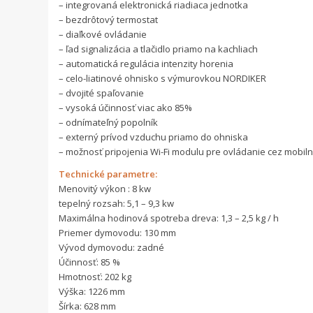
– integrovaná elektronická riadiaca jednotka
– bezdrôtový termostat
– diaľkové ovládanie
– ľad signalizácia a tlačidlo priamo na kachliach
– automatická regulácia intenzity horenia
– celo-liatinové ohnisko s výmurovkou NORDIKER
– dvojité spaľovanie
– vysoká účinnosť viac ako 85%
– odnímateľný popolník
– externý prívod vzduchu priamo do ohniska
– možnosť pripojenia Wi-Fi modulu pre ovládanie cez mobiln
Technické parametre:
Menovitý výkon : 8 kw
tepelný rozsah: 5,1 – 9,3 kw
Maximálna hodinová spotreba dreva: 1,3 – 2,5 kg / h
Priemer dymovodu: 130 mm
Vývod dymovodu: zadné
Účinnosť: 85 %
Hmotnosť: 202 kg
Výška: 1226 mm
Šírka: 628 mm