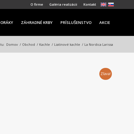
O firme
Galéria realizácii
Kontakt
PORÁKY
ZÁHRADNÉ KRBY
PRÍSLUŠENSTVO
AKCIE
tu:
Domov
/
Obchod
/
Kachle
/
Liatinové kachle
/
La Nordica Larissa
Zľava!